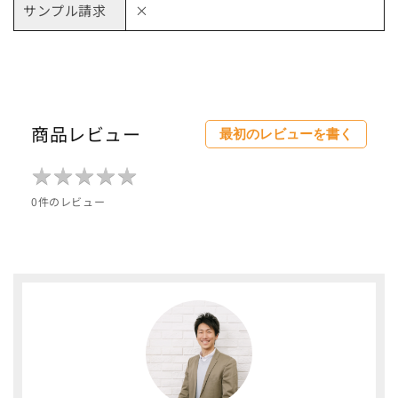
サンプル請求
×
その他から探す
他のカテゴリーから探す
商品レビュー
最初のレビューを書く
なるほどコラム
★
★
★
★
★
★
★
★
★
★
ご利用ガイド
0件のレビュー
お問合せ
TEL : 0798-33-4511