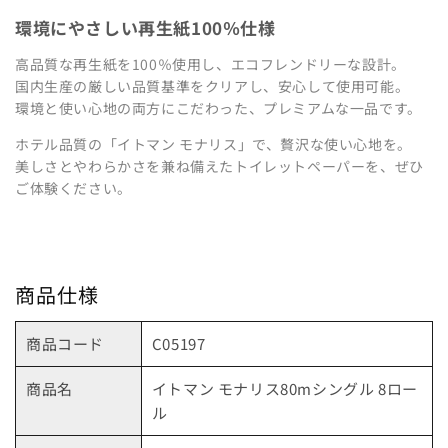
環境にやさしい再生紙100％仕様
埼玉県の指定袋から探す
高品質な再生紙を100％使用し、エコフレンドリーな設計。
国内生産の厳しい品質基準をクリアし、安心して使用可能。
千葉県の指定袋から探す
環境と使い心地の両方にこだわった、プレミアムな一品です。
富山県の指定袋から探す
ホテル品質の「イトマン モナリス」で、贅沢な使い心地を。
美しさとやわらかさを兼ね備えたトイレットペーパーを、ぜひ
ご体験ください。
山梨県の指定袋から探す
静岡県の指定袋から探す
商品仕様
愛知県の指定袋から探す
商品コード
C05197
三重県の指定袋から探す
商品名
イトマン モナリス80mシングル 8ロー
滋賀県の指定袋から探す
ル