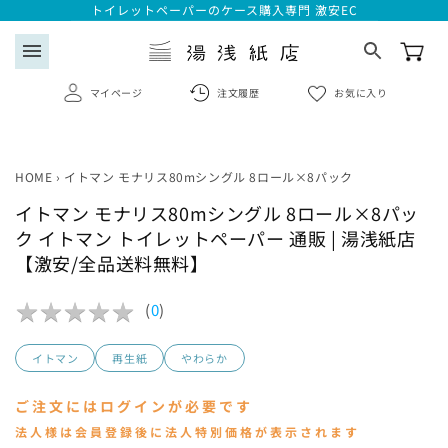
コンテ
トイレットペーパーのケース購入専門 激安EC
ンツに
進む
menu
マイページ
注文履歴
お気に入り
商品情
報にス
search
キップ
HOME
›
イトマン モナリス80mシングル 8ロール×8パック
イトマン モナリス80mシングル 8ロール×8パッ
ログイン
ク イトマン トイレットペーパー 通販 | 湯浅紙店
【激安/全品送料無料】
会員登録はこちら
★
★
★
★
★
★
★
★
★
★
(
0
)
注文履歴
イトマン
再生紙
やわらか
お気に入り一覧
ご注文にはログインが必要です
法人様は会員登録後に法人特別価格が表示されます