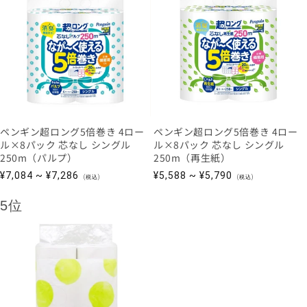
ペンギン超ロング5倍巻き 4ロー
ペンギン超ロング5倍巻き 4ロー
ル×8パック 芯なし シングル
ル×8パック 芯なし シングル
250m（パルプ）
250m（再生紙）
通
通
¥7,084 ~ ¥7,286
¥5,588 ~ ¥5,790
(税込)
(税込)
常
常
価
価
5位
格
格