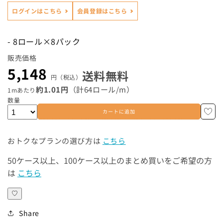
長さから探す
ログインはこちら
会員登録はこちら
ブランドから探す
- 8ロール×8パック
販売価格
特徴から探す
5,148
送料無料
円（税込）
約1.01円
（計64ロール/
m）
1mあたり
数量
紙質から探す
カートに追加
サイズから探す
おトクなプランの選び方は
こちら
50ケース以上、100ケース以上のまとめ買いをご希望の方
用途から探す
は
こちら
ブランドから探す
♡
Share