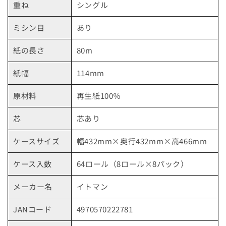
京都府の指定袋から探す
重ね
シングル
大坂府の指定袋から探す
ミシン目
あり
紙の長さ
80m
兵庫県の指定袋から探す
紙幅
114mm
和歌山県の指定袋から探す
原材料
再生紙100％
広島県の指定袋から探す
芯
芯あり
山口県の指定袋から探す
ケースサイズ
幅432mm×奥行432mm×高466mm
愛媛県の指定袋から探す
ケース入数
64ロール（8ロール×8パック）
福岡県の指定袋から探す
メーカー名
イトマン
長崎県の指定袋から探す
JANコード
4970570222781