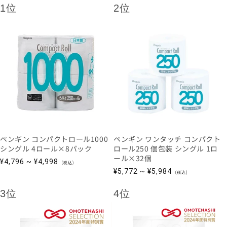
1位
2位
ペンギン コンパクトロール1000
ペンギン ワンタッチ コンパクト
シングル 4ロール×8パック
ロール250 個包装 シングル 1ロ
ール×32個
通
¥4,796 ~ ¥4,998
(税込)
通
常
¥5,772 ~ ¥5,984
(税込)
常
価
価
格
3位
4位
格