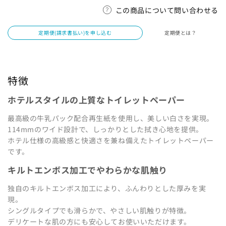
この商品について問い合わせる
1箱の組数（枚数）から探す
定期便(請求書払い)を申し込む
定期便とは？
ブランドから探す
特徴から探す
特徴
ホテルスタイルの上質なトイレットペーパー
サイズから探す
最高級の牛乳パック配合再生紙を使用し、美しい白さを実現。
114mmのワイド設計で、しっかりとした拭き心地を提供。
ホテル仕様の高級感と快適さを兼ね備えたトイレットペーパー
肌触りから探す
です。
キルトエンボス加工でやわらかな肌触り
カラーから探す
独自のキルトエンボス加工により、ふんわりとした厚みを実
福島県の指定袋から探す
現。
シングルタイプでも滑らかで、やさしい肌触りが特徴。
茨城県の指定袋から探す
デリケートな肌の方にも安心してお使いいただけます。