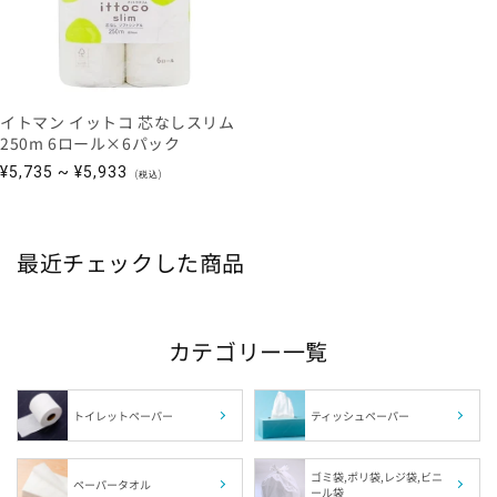
イトマン イットコ 芯なしスリム
250m 6ロール×6パック
通
¥5,735 ~ ¥5,933
(税込)
常
価
格
最近チェックした商品
カテゴリー一覧
トイレットペーパー
ティッシュペーパー
ゴミ袋,ポリ袋,レジ袋,ビニ
ペーパータオル
ール袋