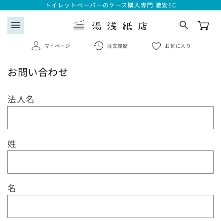
コンテ
トイレットペーパーのケース購入専門 激安EC
ンツに
進む
menu
マイページ
注文履歴
お気に入り
お問い合わせ
search
お
法人名
ログイン
問
い
会員登録はこちら
合
姓
わ
注文履歴
せ
フ
お気に入り一覧
名
ォ
ー