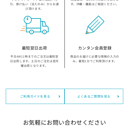
京都府の指定袋から探す
引、掛け払い（法人のみ）からお選
す。沖縄・離島はご相談ください。
び頂けます。
大坂府の指定袋から探す
兵庫県の指定袋から探す
和歌山県の指定袋から探す
最短翌日出荷
カンタン会員登録
平日AM11時までのご注文は最短翌
商品のお届けに必要な情報の入力の
広島県の指定袋から探す
日出荷します。土日のご注文は翌月
み。最短1分でご利用頂けます。
曜出荷となります。
山口県の指定袋から探す
愛媛県の指定袋から探す
ご利用ガイドを見る
よくあるご質問を見る
福岡県の指定袋から探す
長崎県の指定袋から探す
お気軽にお問い合わせください