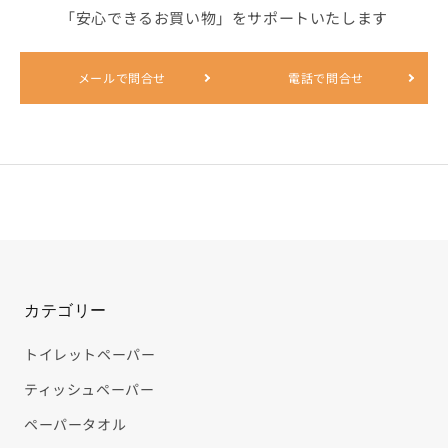
その他から探す
「安心できるお買い物」をサポートいたします
メールで問合せ
電話で問合せ
他のカテゴリーから探す
なるほどコラム
ご利用ガイド
お問合せ
カテゴリー
TEL : 0798-33-4511
トイレットペーパー
ティッシュペーパー
ペーパータオル