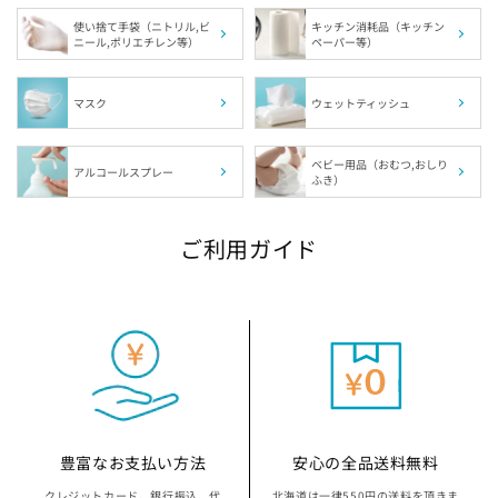
使い捨て手袋（ニトリル,ビ
キッチン消耗品（キッチン
ニール,ポリエチレン等）
ペーパー等）
埼玉県の指定袋から探す
千葉県の指定袋から探す
マスク
ウェットティッシュ
富山県の指定袋から探す
ベビー用品（おむつ,おしり
アルコールスプレー
ふき）
山梨県の指定袋から探す
ご利用ガイド
静岡県の指定袋から探す
愛知県の指定袋から探す
三重県の指定袋から探す
滋賀県の指定袋から探す
豊富なお支払い方法
安心の全品送料無料
クレジットカード、銀行振込、代
北海道は一律550円の送料を頂きま