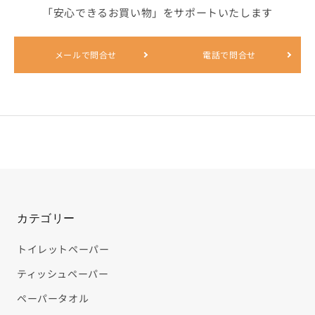
その他から探す
「安心できるお買い物」をサポートいたします
メールで問合せ
電話で問合せ
他のカテゴリーから探す
なるほどコラム
ご利用ガイド
お問合せ
カテゴリー
TEL : 0798-33-4511
トイレットペーパー
ティッシュペーパー
ペーパータオル