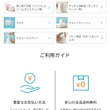
使い捨て手袋（ニトリル,ビ
キッチン消耗品（キッチン
ニール,ポリエチレン等）
ペーパー等）
埼玉県の指定袋から探す
千葉県の指定袋から探す
マスク
ウェットティッシュ
富山県の指定袋から探す
ベビー用品（おむつ,おしり
アルコールスプレー
ふき）
山梨県の指定袋から探す
ご利用ガイド
静岡県の指定袋から探す
愛知県の指定袋から探す
三重県の指定袋から探す
滋賀県の指定袋から探す
豊富なお支払い方法
安心の全品送料無料
クレジットカード、銀行振込、代
北海道は一律550円の送料を頂きま