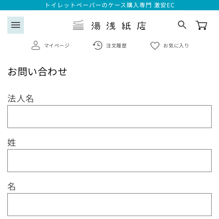
コンテ
トイレットペーパーのケース購入専門 激安EC
ンツに
進む
menu
マイページ
注文履歴
お気に入り
お問い合わせ
search
お
法人名
ログイン
問
い
会員登録はこちら
合
姓
わ
注文履歴
せ
フ
お気に入り一覧
名
ォ
ー