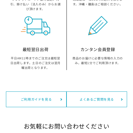
京都府の指定袋から探す
引、掛け払い（法人のみ）からお選
す。沖縄・離島はご相談ください。
び頂けます。
大坂府の指定袋から探す
兵庫県の指定袋から探す
和歌山県の指定袋から探す
最短翌日出荷
カンタン会員登録
平日AM11時までのご注文は最短翌
商品のお届けに必要な情報の入力の
広島県の指定袋から探す
日出荷します。土日のご注文は翌月
み。最短1分でご利用頂けます。
曜出荷となります。
山口県の指定袋から探す
愛媛県の指定袋から探す
ご利用ガイドを見る
よくあるご質問を見る
福岡県の指定袋から探す
長崎県の指定袋から探す
お気軽にお問い合わせください