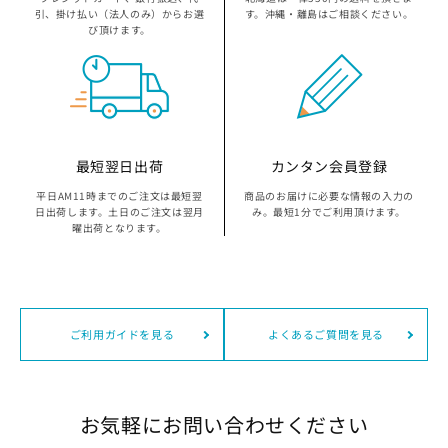
京都府の指定袋から探す
引、掛け払い（法人のみ）からお選
す。沖縄・離島はご相談ください。
び頂けます。
大坂府の指定袋から探す
兵庫県の指定袋から探す
和歌山県の指定袋から探す
最短翌日出荷
カンタン会員登録
平日AM11時までのご注文は最短翌
商品のお届けに必要な情報の入力の
広島県の指定袋から探す
日出荷します。土日のご注文は翌月
み。最短1分でご利用頂けます。
曜出荷となります。
山口県の指定袋から探す
愛媛県の指定袋から探す
ご利用ガイドを見る
よくあるご質問を見る
福岡県の指定袋から探す
長崎県の指定袋から探す
お気軽にお問い合わせください