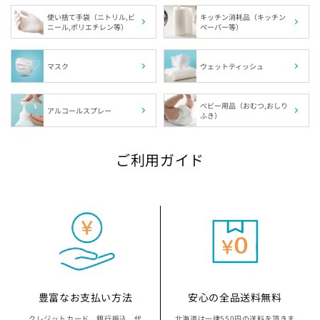
使い捨て手袋（ニトリル,ビ
キッチン消耗品（キッチン
ニール,ポリエチレン等）
ペーパー等）
埼玉県の指定袋から探す
千葉県の指定袋から探す
マスク
ウェットティッシュ
富山県の指定袋から探す
ベビー用品（おむつ,おしり
アルコールスプレー
ふき）
山梨県の指定袋から探す
ご利用ガイド
静岡県の指定袋から探す
愛知県の指定袋から探す
三重県の指定袋から探す
滋賀県の指定袋から探す
豊富なお支払い方法
安心の全品送料無料
クレジットカード、銀行振込、代
北海道は一律550円の送料を頂きま