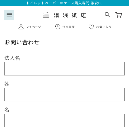
コンテ
トイレットペーパーのケース購入専門 激安EC
ンツに
進む
menu
マイページ
注文履歴
お気に入り
お問い合わせ
search
お
法人名
ログイン
問
い
会員登録はこちら
合
姓
わ
注文履歴
せ
フ
お気に入り一覧
名
ォ
ー