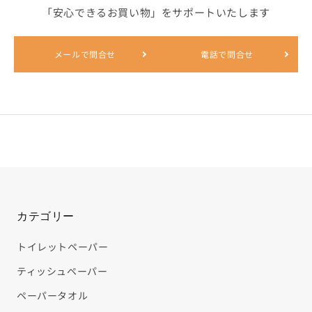
その他から探す
「安心できるお買い物」をサポートいたします
メールで問合せ
電話で問合せ
他のカテゴリーから探す
なるほどコラム
ご利用ガイド
お問合せ
カテゴリー
TEL : 0798-33-4511
トイレットペーパー
ティッシュペーパー
ペーパータオル