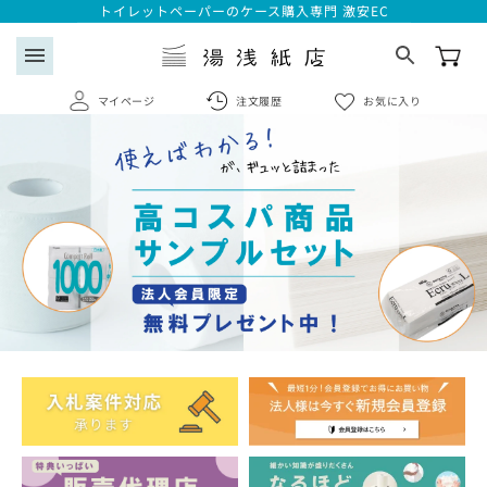
コンテ
トイレットペーパーのケース購入専門 激安EC
ンツに
進む
menu
マイページ
注文履歴
お気に入り
search
ログイン
会員登録はこちら
注文履歴
お気に入り一覧