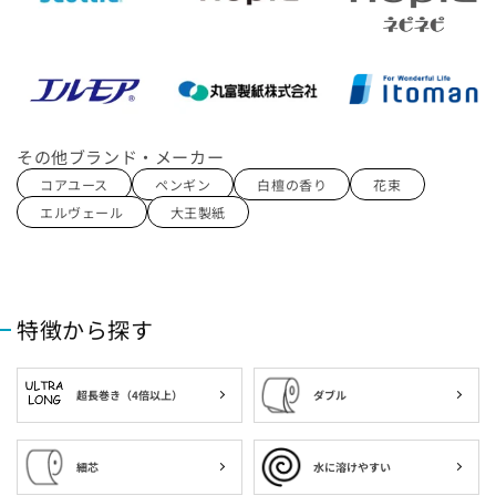
その他から探す
他のカテゴリーから探す
その他ブランド・メーカー
なるほどコラム
コアユース
ペンギン
白檀の香り
花束
エルヴェール
大王製紙
ご利用ガイド
お問合せ
特徴から探す
TEL : 0798-33-4511
超長巻き（4倍以上）
ダブル
細芯
水に溶けやすい