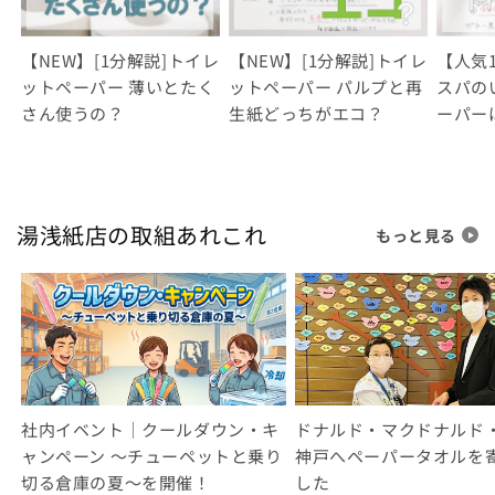
【NEW】[1分解説]トイレ
【NEW】[1分解説]トイレ
【人気1
ットペーパー 薄いとたく
ットペーパー パルプと再
スパの
さん使うの？
生紙どっちがエコ？
ーパー
湯浅紙店の取組あれこれ
もっと見る
社内イベント｜クールダウン・キ
ドナルド・マクドナルド
ャンペーン ～チューペットと乗り
神戸へペーパータオルを
切る倉庫の夏～を開催！
した