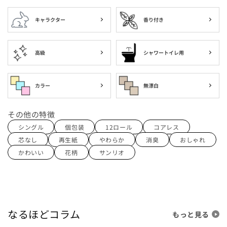
¡
キャラクター
香り付き
高級
シャワートイレ用
カラー
無漂白
その他の特徴
シングル
個包装
12ロール
コアレス
芯なし
再生紙
やわらか
消臭
おしゃれ
かわいい
花柄
サンリオ
なるほどコラム
もっと見る