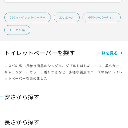
埼玉県の指定袋から探す
250mトイレットペーパー
エリエール
小判ペーパータオル
千葉県の指定袋から探す
45L ポリ袋
富山県の指定袋から探す
トイレットペーパーを探す
一覧を見る
山梨県の指定袋から探す
コスパの高い長巻き商品のシングル、ダブルをはじめ、エコ、柔らかさ、
静岡県の指定袋から探す
キャラクター、カラー、香りつきなど、多様な視点でニーズの高いトイレ
ットペーパーを集めました
愛知県の指定袋から探す
安さから探す
三重県の指定袋から探す
滋賀県の指定袋から探す
長さから探す