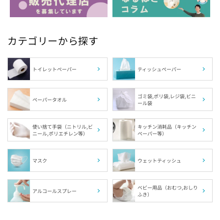
長さから探す
ブランドから探す
カテゴリーから探す
特徴から探す
トイレットペーパー
ティッシュペーパー
ゴミ袋,ポリ袋,レジ袋,ビニ
ペーパータオル
ール袋
紙質から探す
使い捨て手袋（ニトリル,ビ
キッチン消耗品（キッチン
ニール,ポリエチレン等）
ペーパー等）
サイズから探す
用途から探す
マスク
ウェットティッシュ
ブランドから探す
ベビー用品（おむつ,おしり
アルコールスプレー
ふき）